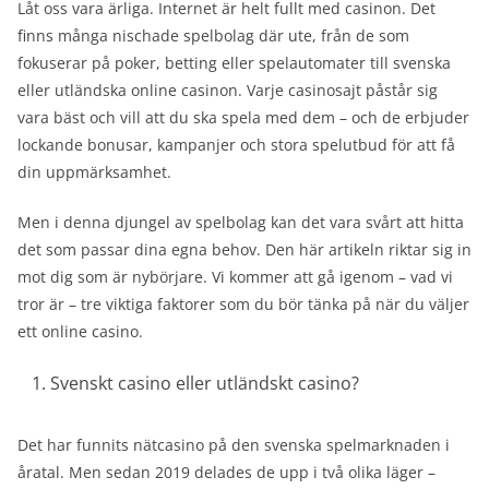
Låt oss vara ärliga. Internet är helt fullt med casinon. Det
finns många nischade spelbolag där ute, från de som
fokuserar på poker, betting eller spelautomater till svenska
eller utländska online casinon. Varje casinosajt påstår sig
vara bäst och vill att du ska spela med dem – och de erbjuder
lockande bonusar, kampanjer och stora spelutbud för att få
din uppmärksamhet.
Men i denna djungel av spelbolag kan det vara svårt att hitta
det som passar dina egna behov. Den här artikeln riktar sig in
mot dig som är nybörjare. Vi kommer att gå igenom – vad vi
tror är – tre viktiga faktorer som du bör tänka på när du väljer
ett online casino.
Svenskt casino eller utländskt casino?
Det har funnits nätcasino på den svenska spelmarknaden i
åratal. Men sedan 2019 delades de upp i två olika läger –